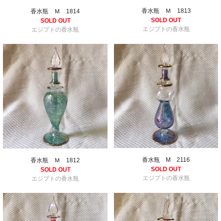
香水瓶 Ｍ 1813
香水瓶 Ｍ 1814
SOLD OUT
SOLD OUT
エジプトの香水瓶
エジプトの香水瓶
香水瓶 M 2116
香水瓶 Ｍ 1812
SOLD OUT
SOLD OUT
エジプトの香水瓶
エジプトの香水瓶