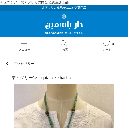
チュニジア 北アフリカの民芸と農産加工品
北アフリカ物産/チュニジア専門店
0
メニュー
検索
カート
アクセサリー
雫・グリーン qatara・khadira