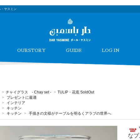
ル・ヤスミン
OURSTORY
GUIDE
LOG IN
>
チャイグラス - Chay set -
>
TULIP・花底 SoldOut
>
プレゼントに最適
>
インテリア
>
キッチン
>
キッチン
>
手描きの文様がテーブルを明るくアラブの世界へ
なブ