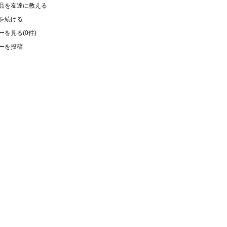
品を友達に教える
を続ける
ーを見る(0件)
ーを投稿