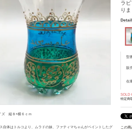
ラビ
りま
Detail
型
販
在
SOLD 
特定商
イズ 縦８×横６ｃｍ
ス自体はトルコより、ムラドの妹、ファティマちゃんがペイントしたグ
この商