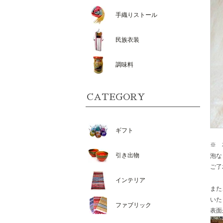
手織りストール
民族衣装
調味料
CATEGORY
ギフト
※ 
引き出物
泡な
ご了
インテリア
また
いた
ファブリック
表面