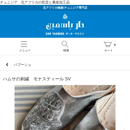
チュニジア 北アフリカの民芸と農産加工品
北アフリカ物産/チュニジア専門店
0
メニュー
検索
カート
バブーシュ
ハムサの刺繍 モナスティール SV