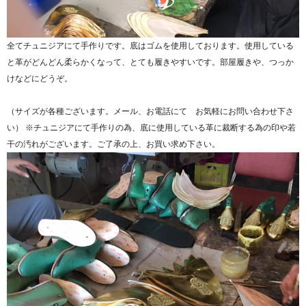
全てチュニジアにて手作りです。底はゴムを使用しております。使用している
と革がどんどん柔らかくなって、とても履きやすいです。部屋履きや、つっか
けなどにどうぞ。
（サイズが各種ございます。メール、お電話にて お気軽にお問い合わせ下さ
い） ※チュニジアにて手作りの為、底に使用している革に裁断する為の印や若
干の汚れがございます。ご了承の上、お買い求め下さい。