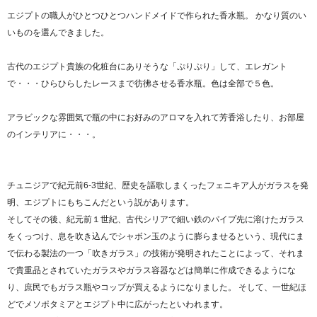
エジプトの職人がひとつひとつハンドメイドで作られた香水瓶。 かなり質のい
いものを選んできました。
古代のエジプト貴族の化粧台にありそうな「ぷりぷり」して、エレガント
で・・・ひらひらしたレースまで彷彿させる香水瓶。色は全部で５色。
アラビックな雰囲気で瓶の中にお好みのアロマを入れて芳香浴したり、お部屋
のインテリアに・・・。
チュニジアで紀元前6-3世紀、歴史を謳歌しまくったフェニキア人がガラスを発
明、エジプトにもちこんだという説があります。
そしてその後、紀元前１世紀、古代シリアで細い鉄のパイプ先に溶けたガラス
をくっつけ、息を吹き込んでシャボン玉のように膨らませるという、現代にま
で伝わる製法の一つ「吹きガラス」の技術が発明されたことによって、それま
で貴重品とされていたガラスやガラス容器などは簡単に作成できるようにな
り、庶民でもガラス瓶やコップが買えるようになりました。 そして、一世紀ほ
どでメソポタミアとエジプト中に広がったといわれます。