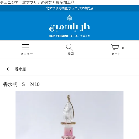
チュニジア 北アフリカの民芸と農産加工品
北アフリカ物産/チュニジア専門店
0
メニュー
検索
カート
香水瓶
香水瓶 S 2410