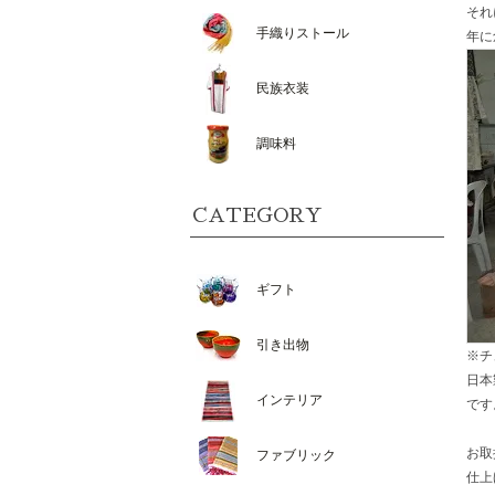
それ
手織りストール
年に
民族衣装
調味料
CATEGORY
ギフト
引き出物
※チ
日本
インテリア
です
お取
ファブリック
仕上