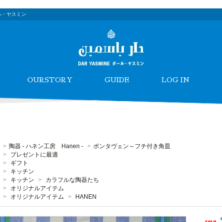
ル・ヤスミン
OURSTORY
GUIDE
LOG IN
>
陶器 - ハネン工房 Hanen -
>
ポンタヴェン～フチ付き角皿
>
プレゼントに最適
>
ギフト
>
キッチン
>
キッチン
>
カラフルな陶器たち
>
オリジナルアイテム
>
オリジナルアイテム
>
HANEN