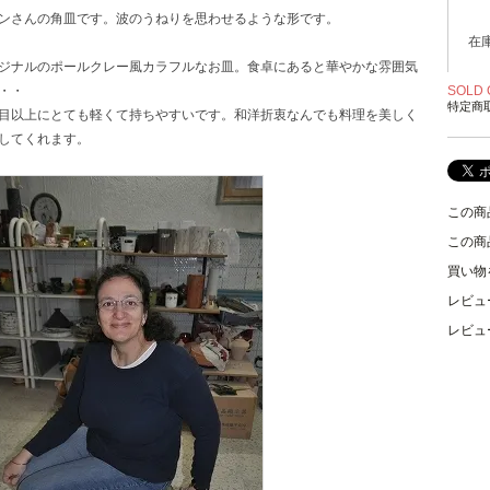
ンさんの角皿です。波のうねりを思わせるような形です。
在
ジナルのポールクレー風カラフルなお皿。食卓にあると華やかな雰囲気
・・
SOLD 
特定商
目以上にとても軽くて持ちやすいです。和洋折衷なんでも料理を美しく
してくれます。
この商
この商
買い物
レビュ
レビュ