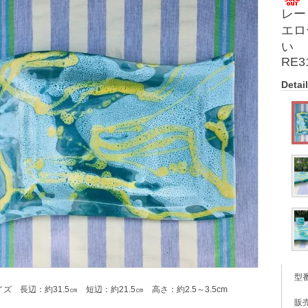
レー
エロ
い 
RE3
Detail
型
イズ 長辺：約31.5㎝ 短辺：約21.5㎝ 高さ：約2.5～3.5cm
販