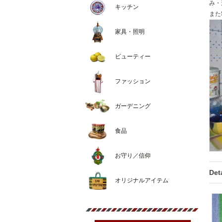
み・
キッチン
また
家具・照明
ビューティー
ファッション
ガーデニング
食品
お守り／信仰
Deta
オリジナルアイテム