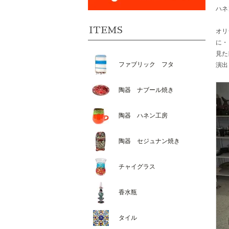
ハネ
ITEMS
オリ
に・
見た
ファブリック フタ
演出
陶器 ナブール焼き
陶器 ハネン工房
陶器 セジュナン焼き
チャイグラス
香水瓶
タイル