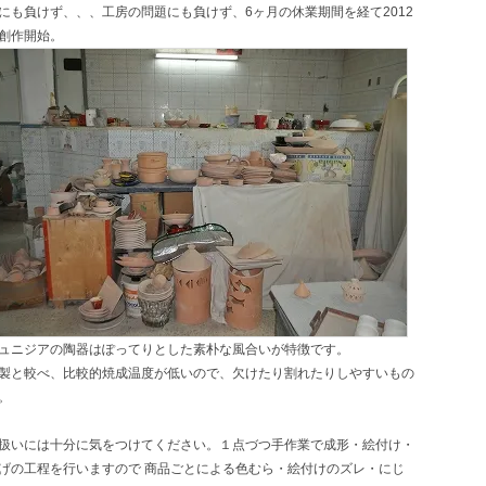
にも負けず、、、工房の問題にも負けず、6ヶ月の休業期間を経て2012
創作開始。
ュニジアの陶器はぽってりとした素朴な風合いが特徴です。
製と較べ、比較的焼成温度が低いので、欠けたり割れたりしやすいもの
。
扱いには十分に気をつけてください。１点づつ手作業で成形・絵付け・
げの工程を行いますので 商品ごとによる色むら・絵付けのズレ・にじ