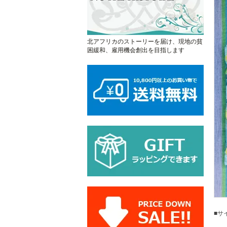
北アフリカのストーリーを届け、現地の貧
困緩和、雇用機会創出を目指します
■サ