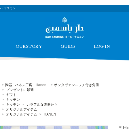
ル・ヤスミン
OURSTORY
GUIDE
LOG IN
>
陶器 - ハネン工房 Hanen -
>
ポンタヴェン～フチ付き角皿
>
プレゼントに最適
>
ギフト
>
キッチン
>
キッチン
>
カラフルな陶器たち
>
オリジナルアイテム
>
オリジナルアイテム
>
HANEN
＊H