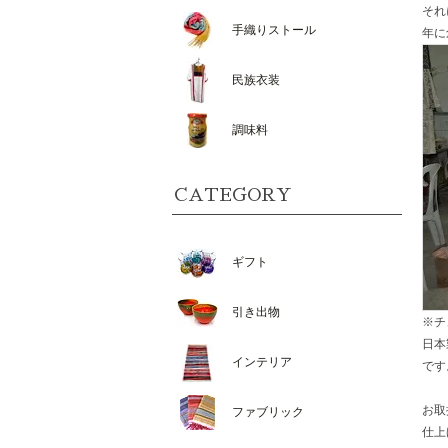
それ
手織りストール
年に
民族衣装
調味料
CATEGORY
ギフト
引き出物
※チ
日本
インテリア
です
お取
ファブリック
仕上