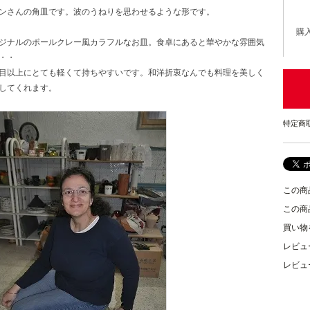
ンさんの角皿です。波のうねりを思わせるような形です。
購
ジナルのポールクレー風カラフルなお皿。食卓にあると華やかな雰囲気
・・
目以上にとても軽くて持ちやすいです。和洋折衷なんでも料理を美しく
してくれます。
特定商
この商
この商
買い物
レビュ
レビュ