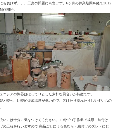
にも負けず、、、工房の問題にも負けず、6ヶ月の休業期間を経て2012
創作開始。
ュニジアの陶器はぽってりとした素朴な風合いが特徴です。
製と較べ、比較的焼成温度が低いので、欠けたり割れたりしやすいもの
。
扱いには十分に気をつけてください。１点づつ手作業で成形・絵付け・
げの工程を行いますので 商品ごとによる色むら・絵付けのズレ・にじ