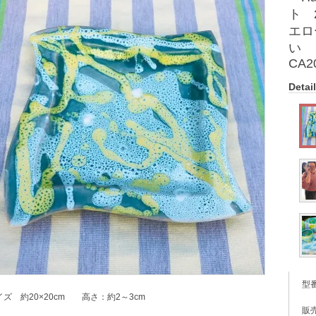
ト 
エロ
い
CA2
Detail
型
イズ 約20×20cm 高さ：約2～3cm
販