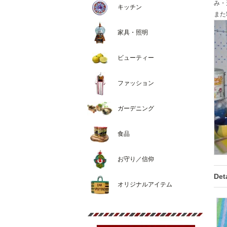
み・
キッチン
また
家具・照明
ビューティー
ファッション
ガーデニング
食品
お守り／信仰
Deta
オリジナルアイテム