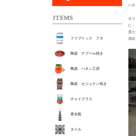
ハネ
ITEMS
オリ
に・
見た
ファブリック フタ
演出
陶器 ナブール焼き
陶器 ハネン工房
陶器 セジュナン焼き
チャイグラス
香水瓶
タイル