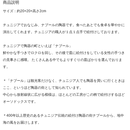
商品説明
サイズ：約20×20×高さ2cm
チュニジアでおなじみ、ナブールの陶器です。食べたあとでも食卓を華やかに
演出してくれます。チュニジアの職人が１点１点手で絵付けしております。
チュニジアで陶器の町といえば「ナブール」
鮮やかな手つきでロクロを回し、その後で皿に絵付けをしている女性の手つき
の見事さに感嘆。 たくさんある中でもよりすぐりの皿ばかりを選んでおりま
す。
＊「ナブール」は観光客だけなく、チュニジア人でも陶器を買いに行くときは
ここ、というほど陶器の街として知られています。
中心から放射線状に広がる模様は、ほとんどの工房がこの柄で絵付けするほど
オーソドックスです。
＊400年以上歴史のあるチュニジア伝統の絵付け陶器の街ナブールから、地中
海の風をお届けします。