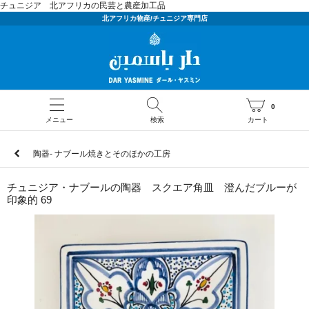
チュニジア 北アフリカの民芸と農産加工品
北アフリカ物産/チュニジア専門店
0
メニュー
検索
カート
陶器- ナブール焼きとそのほかの工房
チュニジア・ナブールの陶器 スクエア角皿 澄んだブルーが
印象的 69