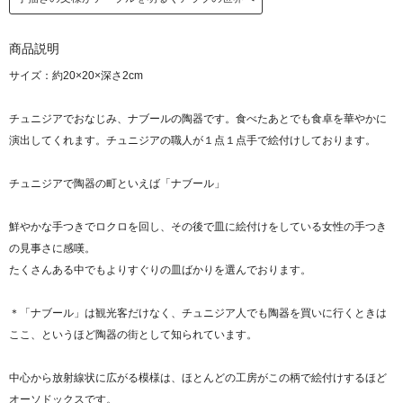
商品説明
サイズ：約20×20×深さ2cm
チュニジアでおなじみ、ナブールの陶器です。食べたあとでも食卓を華やかに
演出してくれます。チュニジアの職人が１点１点手で絵付けしております。
チュニジアで陶器の町といえば「ナブール」
鮮やかな手つきでロクロを回し、その後で皿に絵付けをしている女性の手つき
の見事さに感嘆。
たくさんある中でもよりすぐりの皿ばかりを選んでおります。
＊「ナブール」は観光客だけなく、チュニジア人でも陶器を買いに行くときは
ここ、というほど陶器の街として知られています。
中心から放射線状に広がる模様は、ほとんどの工房がこの柄で絵付けするほど
オーソドックスです。