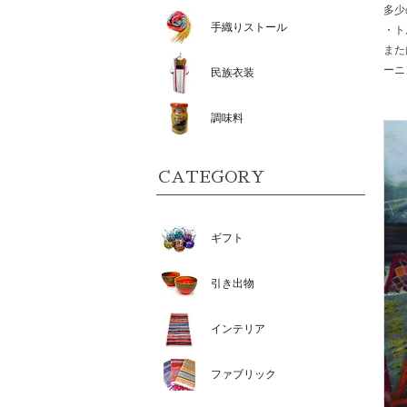
多少
手織りストール
・ト
また
ーニ
民族衣装
調味料
CATEGORY
ギフト
引き出物
インテリア
ファブリック