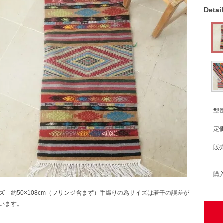
Detail
型
定
販
購
ズ 約50×108cm（フリンジ含まず）手織りの為サイズは若干の誤差が
います。