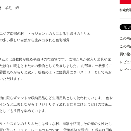
材 羊毛、綿
特定商
ニジア南部の村「トゥジェン」の人による手織りのキリム
この商
の多い厳しい自然から生み出される色彩感覚
この商
買い物
リムとは遊牧民が織る平織りの布織物です。 女性たちが嫁入り道具や家
レビュ
たは冬に暖をとるための敷物として発展しました。 お部屋に一枚敷くこ
レビュ
雰囲気をがらりと変え、絵画のように鑑賞用にタペストリーとしてもお
いただけます。
物に限らずテントや収納用品など生活用具として使われています。 色や
インなど工夫しながらオリジナリティ溢れる世界にひとつだけの芸術工
としても注目を集めています。
ル・ヤスミンのキリムたちは様々な村、民家を訪問しその家の女性たち
買い取ったフェアトレードのものです。 貨幣経済が浸透した現在は国内