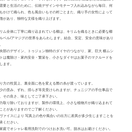
需要と生活のために、伝統デザインやモチーフ入れ込みながら毎日、何
もかけて織られ、色も風合いもその村ごとまた、織り手の女性によって
徴があり、独特な文様を織り上げます。
リム全体に丁寧に織り込まれている櫛は、キリムを織るときに必要な櫛
ルベル/アマジグの世界をあらわします。結合、安定、安全の意味があり
。
央部のデザイン、トゥジェン独特のダイヤのつながり、家、巨大 櫛ムシ
トは魔除け・家内安全・繁栄を、小さなダイヤはお菓子のマクルードを
します。
り方の性質上、裏全面に色を変える際の糸が渡っています。
少の歪み、ずれ、揺らぎ等見受けられますが、チュニジアの手仕事品で
、その良さ、味としてご了承下さい。
力取り除いておりますが、製作の環境上、小さな植物片が織り込まれて
ことがありますのでご了解ください。
ヴァイスにより 写真上の色や風合いの出方に差異が多少生じますことを
承ください。
家庭でオシャレ着用洗剤でのつけおき洗い可。脱水はお避けください。