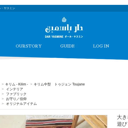
ル・ヤスミン
OURSTORY
GUIDE
LOG IN
>
キリム - Kilim -
>
キリム中型 トゥジェン Toujane
>
インテリア
>
ファブリック
>
お守り／信仰
>
オリジナルアイテム
大き
遊び