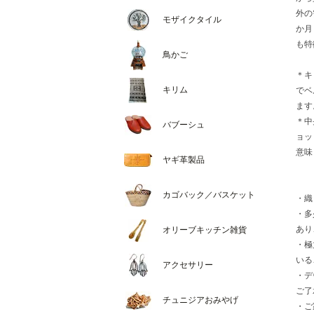
外の
モザイクタイル
か月
も特
鳥かご
＊キ
キリム
でベ
ます
＊中
バブーシュ
ョッ
意味
ヤギ革製品
カゴバック／バスケット
・織
・多
あり
オリーブキッチン雑貨
・極
いる
アクセサリー
・デ
ご了
チュニジアおみやげ
・ご