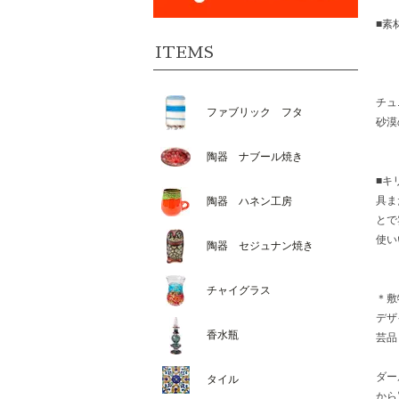
■素
ITEMS
チュ
ファブリック フタ
砂漠
陶器 ナブール焼き
■キ
具ま
陶器 ハネン工房
とで
使い
陶器 セジュナン焼き
チャイグラス
＊敷
デザ
香水瓶
芸品
ダー
タイル
から