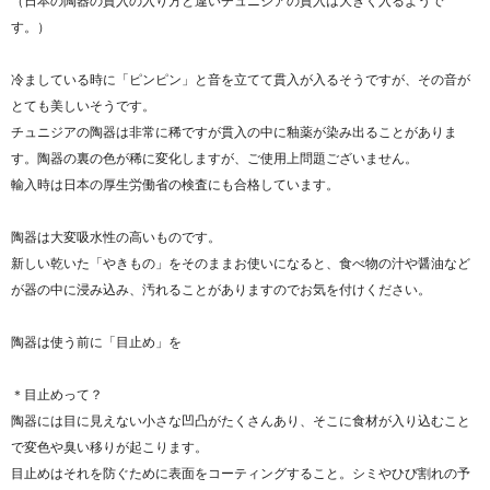
（日本の陶器の貫入の入り方と違いチュニジアの貫入は大きく入るようで
す。）
冷ましている時に「ピンピン」と音を立てて貫入が入るそうですが、その音が
とても美しいそうです。
チュニジアの陶器は非常に稀ですが貫入の中に釉薬が染み出ることがありま
す。陶器の裏の色が稀に変化しますが、ご使用上問題ございません。
輸入時は日本の厚生労働省の検査にも合格しています。
陶器は大変吸水性の高いものです。
新しい乾いた「やきもの」をそのままお使いになると、食べ物の汁や醤油など
が器の中に浸み込み、汚れることがありますのでお気を付けください。
陶器は使う前に「目止め」を
＊目止めって？
陶器には目に見えない小さな凹凸がたくさんあり、そこに食材が入り込むこと
で変色や臭い移りが起こります。
目止めはそれを防ぐために表面をコーティングすること。シミやひび割れの予