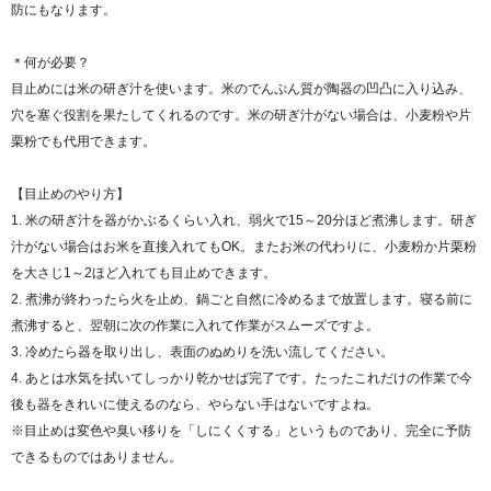
防にもなります。
＊何が必要？
目止めには米の研ぎ汁を使います。米のでんぷん質が陶器の凹凸に入り込み、
穴を塞ぐ役割を果たしてくれるのです。米の研ぎ汁がない場合は、小麦粉や片
栗粉でも代用できます。
【目止めのやり方】
1. 米の研ぎ汁を器がかぶるくらい入れ、弱火で15～20分ほど煮沸します。研ぎ
汁がない場合はお米を直接入れてもOK。またお米の代わりに、小麦粉か片栗粉
を大さじ1～2ほど入れても目止めできます。
2. 煮沸が終わったら火を止め、鍋ごと自然に冷めるまで放置します。寝る前に
煮沸すると、翌朝に次の作業に入れて作業がスムーズですよ。
3. 冷めたら器を取り出し、表面のぬめりを洗い流してください。
4. あとは水気を拭いてしっかり乾かせば完了です。たったこれだけの作業で今
後も器をきれいに使えるのなら、やらない手はないですよね。
※目止めは変色や臭い移りを「しにくくする」というものであり、完全に予防
できるものではありません。