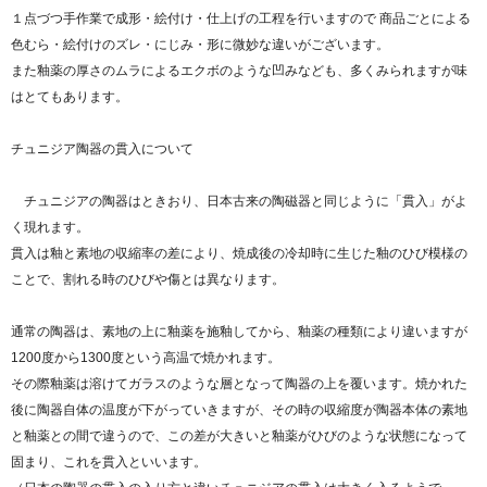
１点づつ手作業で成形・絵付け・仕上げの工程を行いますので 商品ごとによる
色むら・絵付けのズレ・にじみ・形に微妙な違いがございます。
また釉薬の厚さのムラによるエクボのような凹みなども、多くみられますが味
はとてもあります。
チュニジア陶器の貫入について
チュニジアの陶器はときおり、日本古来の陶磁器と同じように「貫入」がよ
く現れます。
貫入は釉と素地の収縮率の差により、焼成後の冷却時に生じた釉のひび模様の
ことで、割れる時のひびや傷とは異なります。
通常の陶器は、素地の上に釉薬を施釉してから、釉薬の種類により違いますが
1200度から1300度という高温で焼かれます。
その際釉薬は溶けてガラスのような層となって陶器の上を覆います。焼かれた
後に陶器自体の温度が下がっていきますが、その時の収縮度が陶器本体の素地
と釉薬との間で違うので、この差が大きいと釉薬がひびのような状態になって
固まり、これを貫入といいます。