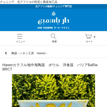
チュニジア 北アフリカの民芸と農産加工品
北アフリカ物産/チュニジア専門店
0
メニュー
検索
カート
陶器 - ハネン工房 Hanen -
Hanenカラフル地中海陶器 ボウル 洋食器 バリアBaRia
BRCT