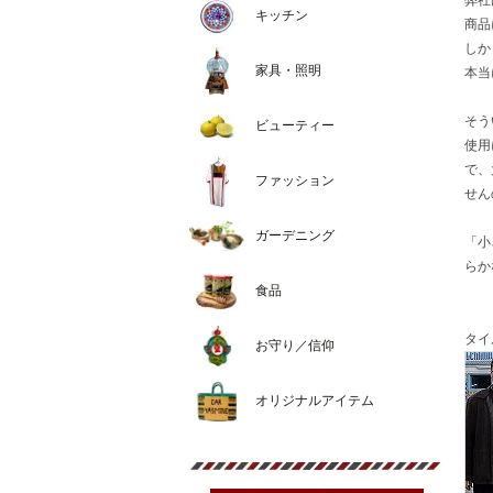
キッチン
商品
しか
家具・照明
本当
そう
ビューティー
使用
で、
ファッション
せん
ガーデニング
「小
らか
食品
タイ
お守り／信仰
オリジナルアイテム