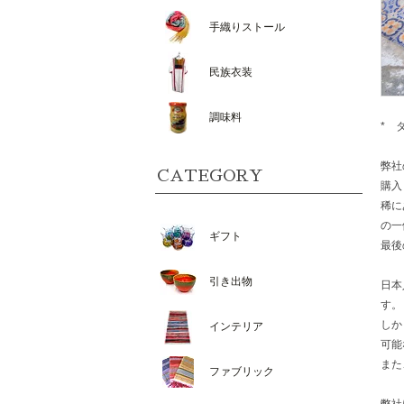
手織りストール
民族衣装
調味料
* 
弊社
CATEGORY
購入
稀に
の一
ギフト
最後
引き出物
日本
す。
しか
インテリア
可能
また
ファブリック
弊社