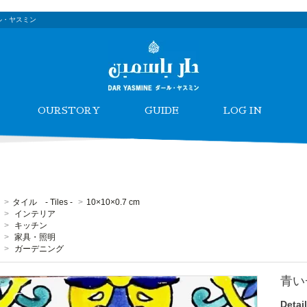
ル・ヤスミン
OURSTORY
GUIDE
LOG IN
>
タイル - Tiles -
>
10×10×0.7 cm
>
インテリア
>
キッチン
>
家具・照明
>
ガーデニング
青い
Detail