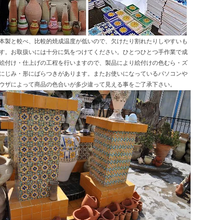
本製と較べ、比較的焼成温度が低いので、欠けたり割れたりしやすいも
す。お取扱いには十分に気をつけてください。ひとつひとつ手作業で成
絵付け・仕上げの工程を行いますので、製品により絵付けの色むら・ズ
にじみ・形にばらつきがあります。またお使いになっているパソコンや
ウザによって商品の色合いが多少違って見える事をご了承下さい。