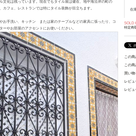
ル文化は残っています。現在でもタイル屋は健在、地中海沿岸の町の
、カフェ、レストランでは特にタイル装飾が目立ちます。
在
やお手洗い、キッチン または家のテーブルなどの家具に張ったり、コ
SOLD 
特定商
ターやお部屋のアクセントにお使いください。
この商
この商
買い物
レビュ
レビュ