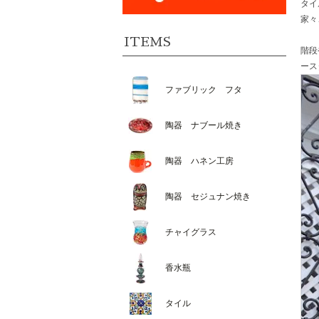
タイ
家々
ITEMS
階段
ース
ファブリック フタ
陶器 ナブール焼き
陶器 ハネン工房
陶器 セジュナン焼き
チャイグラス
香水瓶
タイル