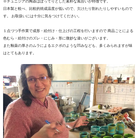
※チュニジアの陶器はぽってりとした素朴な風合いが特徴です。
日本製と較べ、比較的焼成温度が低いので、欠けたり割れたりしやすいもので
す。 お取扱いには十分に気をつけてください。
１点づつ手作業で成形・絵付け・仕上げの工程を行いますので 商品ごとによる
色むら・絵付けのズレ・にじみ・形に微妙な違いがございます。
また釉薬の厚さのムラによるエクボのような凹みなども、多くみられますが味
はとてもあります。