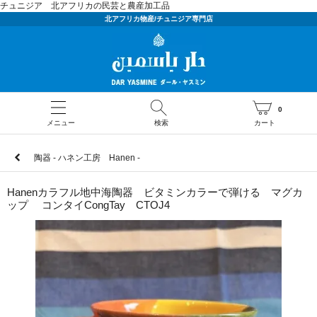
チュニジア 北アフリカの民芸と農産加工品
北アフリカ物産/チュニジア専門店
0
メニュー
検索
カート
陶器 - ハネン工房 Hanen -
Hanenカラフル地中海陶器 ビタミンカラーで弾ける マグカ
ップ コンタイCongTay CTOJ4