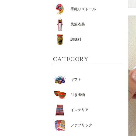
手織りストール
民族衣装
調味料
CATEGORY
ギフト
引き出物
インテリア
ファブリック