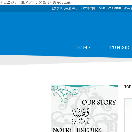
チュニジア 北アフリカの民芸と農産加工品
北アフリカ物産/チュニジア専門店 DAR YASMINE ダー
HOME
TUNISIE
TOP