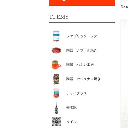
Deta
ITEMS
ファブリック フタ
陶器 ナブール焼き
陶器 ハネン工房
陶器 セジュナン焼き
チャイグラス
香水瓶
タイル