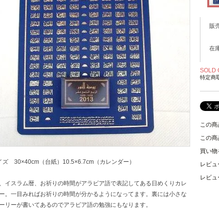
販
在
SOLD 
特定商
この商
この商
買い物
イズ 30×40cm（台紙）10.5×6.7cm（カレンダー）
レビュ
レビュ
、イスラム暦、お祈りの時間がアラビア語で表記してある日めくりカレ
ー。一目みればお祈りの時間が分かるようになってます。裏には小さな
ーリーが書いてあるのでアラビア語の勉強にもなります。