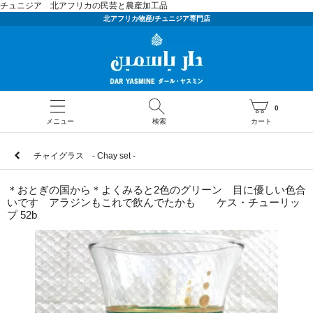
チュニジア 北アフリカの民芸と農産加工品
北アフリカ物産/チュニジア専門店
0
メニュー
検索
カート
チャイグラス - Chay set -
＊おとぎの国から＊よくみると2色のグリーン 目に優しい色合
いです アラジンもこれで飲んでたかも ケス・チューリッ
プ 52b