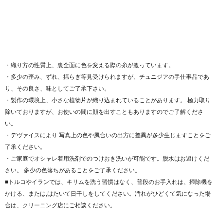
・織り方の性質上、裏全面に色を変える際の糸が渡っています。
・多少の歪み、ずれ、揺らぎ等見受けられますが、チュニジアの手仕事品であ
り、その良さ、味としてご了承下さい。
・製作の環境上、小さな植物片が織り込まれていることがあります。 極力取り
除いておりますが、お使いの間に顔を出すこともありますのでご了解くださ
い。
・デヴァイスにより 写真上の色や風合いの出方に差異が多少生じますことをご
了承ください。
・ご家庭でオシャレ着用洗剤でのつけおき洗いが可能です。脱水はお避けくだ
さい。 多少の色落ちがあることをご了承ください。
■トルコやイランでは、キリムを洗う習慣はなく、普段のお手入れは、掃除機を
かける、または,はたいて日干しをしてください。汚れがひどくて気になった場
合は、クリーニング店にご相談ください。