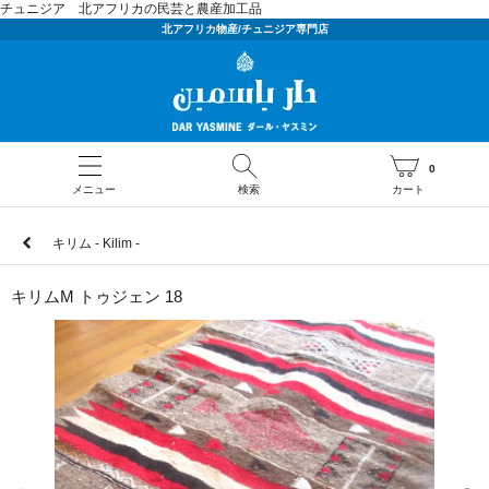
チュニジア 北アフリカの民芸と農産加工品
北アフリカ物産/チュニジア専門店
0
メニュー
検索
カート
キリム - Kilim -
キリムM トゥジェン 18