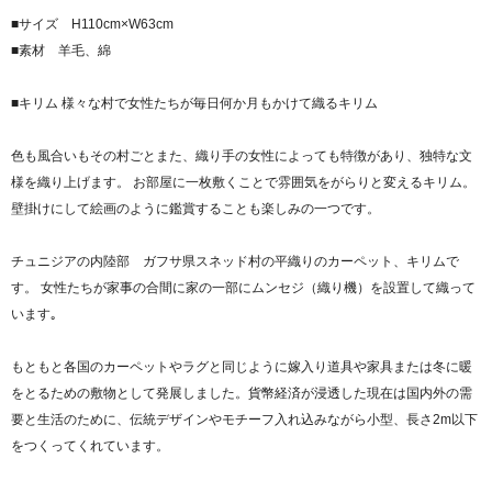
■サイズ H110cm×W63cm
■素材 羊毛、綿
■キリム 様々な村で女性たちが毎日何か月もかけて織るキリム
色も風合いもその村ごとまた、織り手の女性によっても特徴があり、独特な文
様を織り上げます。 お部屋に一枚敷くことで雰囲気をがらりと変えるキリム。
壁掛けにして絵画のように鑑賞することも楽しみの一つです。
チュニジアの内陸部 ガフサ県スネッド村の平織りのカーペット、キリムで
す。 女性たちが家事の合間に家の一部にムンセジ（織り機）を設置して織って
います｡
もともと各国のカーペットやラグと同じように嫁入り道具や家具または冬に暖
をとるための敷物として発展しました。貨幣経済が浸透した現在は国内外の需
要と生活のために、伝統デザインやモチーフ入れ込みながら小型、長さ2m以下
をつくってくれています。