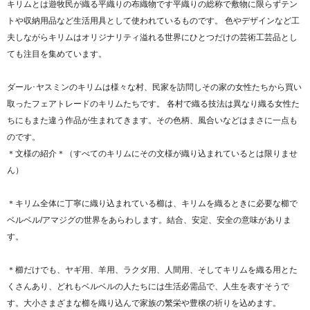
キリムとは遊牧民が織る平織りの布織物です平織りの総称で敷物に限らずテン
トや収納用品など生活用具として使われているものです。 色やデザインなど工
夫しながらキリムはオリジナリティ溢れる世界にひとつだけの芸術工芸品とし
ても注目を集めています。
ダール･ヤスミンのキリムは様々な村、民家を訪問しその家の女性たちから買い
取ったフェアトレードのキリムたちです。 各村で織る技法は異なり織る女性た
ちにもまた違う作品が生まれてきます。その色柄、風合いなどはまさに一点も
のです。
＊文様の紹介＊（すべてのキリムにその文様が織り込まれているとは限りませ
ん）
＊キリム全体に丁寧に織り込まれている櫛は、キリムを織るときに必要な櫛で
ベルベル/アマジグの世界をあらわします。結合、安定、安全の意味がありま
す。
＊櫛だけでも、ヤギ用、羊用、ラクダ用、人間用、そしてキリムを織る用とた
くさんあり、どれもベルベルの人たちには生活必需品で、人生を表すそうで
す。大小さまざまな櫛を織り込んで家族の繁栄や豊穣の祈りを込めます。