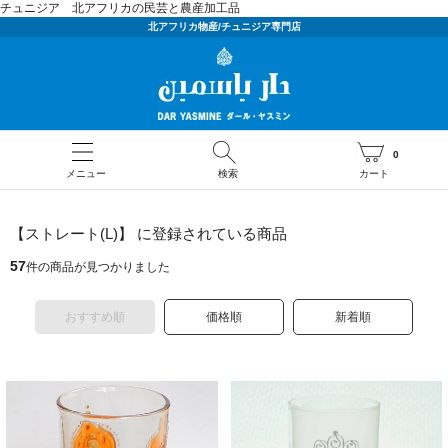
チュニジア 北アフリカの民芸と農産加工品
北アフリカ物産/チュニジア専門店
0
メニュー
検索
カート
【ストレート(L)】 に登録されている商品
57
件の商品が見つかりました
おすすめ順
価格順
新着順