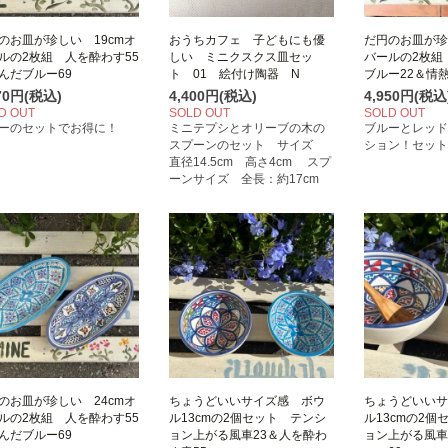
のお皿が珍しい 19cmオ
おうちカフェ 子どもにも優
だ円のお皿が珍
ルの2枚組 人を酔わす55
しい ミニクスクス皿セッ
バールの2枚組
んだブルー69
ト 01 絵付け陶器 N
ブルー22＆情熱
070円(税込)
4,400円(税込)
4,950円(税込
D OUT
SOLD OUT
SOLD OUT
ーのセットでお得に！
ミニテプシとオリーブの木の
ブルーとレッド
スプーンのセット サイズ
ション！セット
直径14.5cm 高さ4cm スプ
ーンサイズ 全長：約17cm
のお皿が珍しい 24cmオ
ちょうどいいサイズ感 ボウ
ちょうどいいサ
ルの2枚組 人を酔わす55
ル13cmの2個セット テンシ
ル13cmの2個
んだブルー69
ョン上がる風車23＆人を酔わ
ョン上がる風車