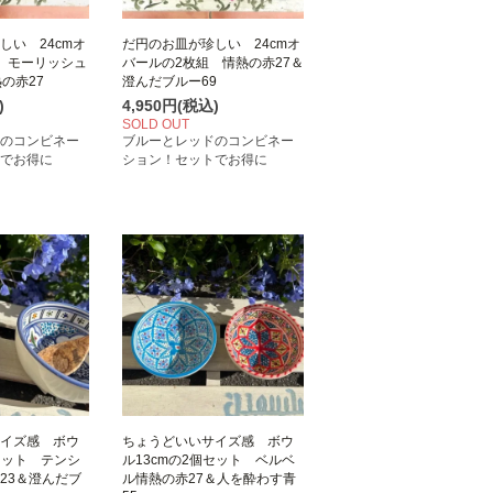
しい 24cmオ
だ円のお皿が珍しい 24cmオ
 モーリッシュ
バールの2枚組 情熱の赤27＆
の赤27
澄んだブルー69
)
4,950円(税込)
SOLD OUT
のコンビネー
ブルーとレッドのコンビネー
でお得に
ション！セットでお得に
イズ感 ボウ
ちょうどいいサイズ感 ボウ
セット テンシ
ル13cmの2個セット ベルベ
23＆澄んだブ
ル情熱の赤27＆人を酔わす青