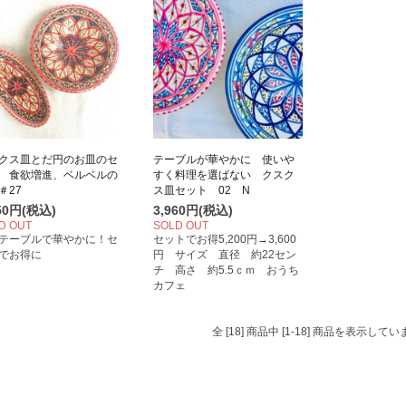
クス皿とだ円のお皿のセ
テーブルが華やかに 使いや
 食欲増進、ベルベルの
すく料理を選ばない クスク
＃27
ス皿セット 02 N
950円(税込)
3,960円(税込)
D OUT
SOLD OUT
テーブルで華やかに！セ
セットでお得5,200円→3,600
でお得に
円 サイズ 直径 約22セン
チ 高さ 約5.5ｃｍ おうち
カフェ
全 [18] 商品中 [1-18] 商品を表示してい