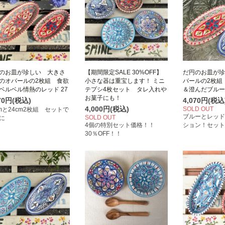
のお皿が珍しい 大きさ
【期間限定SALE 30%OFF】
だ円のお皿が珍
のオバールの2枚組 食欲
小さな器は重宝します！ ミニ
バールの2枚組
ベルベル情熱のレッド 27
テプシ4枚セット タレ入れや
＆澄んだブル
お菓子にも！
070円(税込)
4,070円(税込
4,000円(税込)
SOLD OUT
cmと24cm2枚組 セットで
ブルーとレッド
SOLD OUT
に
4個の特別セット価格！！
ション！セット
30％OFF！！