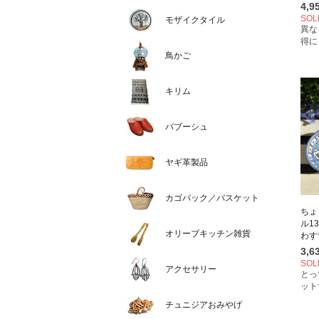
4,
SOL
モザイクタイル
異な
得に
鳥かご
キリム
バブーシュ
ヤギ革製品
カゴバック／バスケット
ちょ
ル1
オリーブキッチン雑貨
わす
3,
SOL
アクセサリー
とっ
ット
チュニジアおみやげ