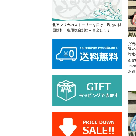
北アフリカのストーリーを届け、現地の貧
困緩和、雇用機会創出を目指します
だ円
違い
増進
4,
19
お得