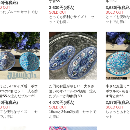
す青55
ルー69
950円(税込)
3,630円(税込)
3,630円(税込
D OUT
ったブルーのセットでお
SOLD OUT
SOLD OUT
とっても便利なサイズ！ セ
とっても便利な
ットでお得に
ットでお得に
うどいいサイズ感 ボウ
だ円のお皿が珍しい 大きさ
小さなお皿ミニ
3cmの2個セット 人を酔
違いのオバールの2枚組 澄ん
ボウルの2点セ
青55＆澄んだブルー69
だブルーが印象的 69
す青と赤55
630円(税込)
4,070円(税込)
2,970円(税込
D OUT
SOLD OUT
SOLD OUT
ても便利なサイズ！ セ
19cmと24cm2枚組 セットで
ちょっとあると
でお得に
お得に
ット