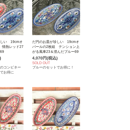
しい 19cmオ
だ円のお皿が珍しい 19cmオ
 情熱レッド27
バールの2枚組 テンション上
ー69
がる風車23＆澄んだブルー69
)
4,070円(税込)
SOLD OUT
のコンビネー
ブルーのセットでお得に！
でお得に