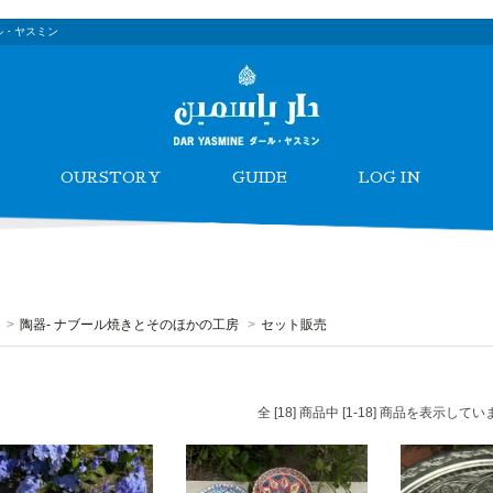
ル・ヤスミン
OURSTORY
GUIDE
LOG IN
>
陶器- ナブール焼きとそのほかの工房
>
セット販売
全 [18] 商品中 [1-18] 商品を表示してい