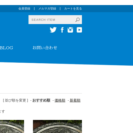
会員登録
メルマガ登録
カートを見る
BLOG
お問い合わせ
[ 並び順を変更 ]
-
おすすめ順
-
価格順
-
新着順
ます