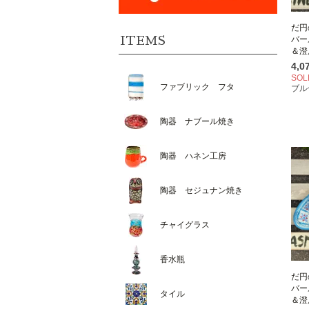
だ円
ITEMS
バー
＆澄
4,
SOL
ファブリック フタ
ブル
陶器 ナブール焼き
陶器 ハネン工房
陶器 セジュナン焼き
チャイグラス
香水瓶
だ円
バー
タイル
＆澄