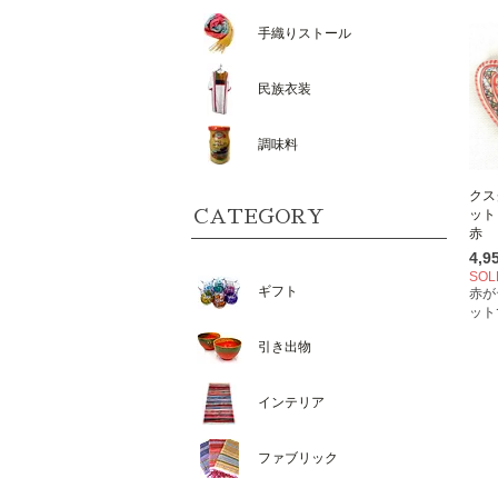
手織りストール
民族衣装
調味料
クス
CATEGORY
ット
赤 
4,
SOL
ギフト
赤が
ット
引き出物
インテリア
ファブリック