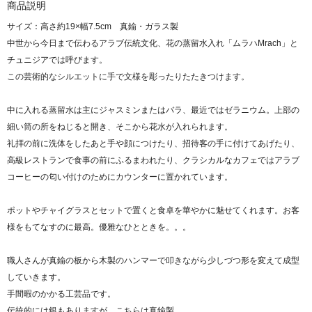
商品説明
サイズ：高さ約19×幅7.5cm 真鍮・ガラス製
中世から今日まで伝わるアラブ伝統文化、花の蒸留水入れ「ムラハMrach」と
チュニジアでは呼びます。
この芸術的なシルエットに手で文様を彫ったりたたきつけます。
中に入れる蒸留水は主にジャスミンまたはバラ、最近ではゼラニウム。上部の
細い筒の所をねじると開き、そこから花水が入れられます。
礼拝の前に洗体をしたあと手や顔につけたり、招待客の手に付けてあげたり、
高級レストランで食事の前にふるまわれたり、クラシカルなカフェではアラブ
コーヒーの匂い付けのためにカウンターに置かれています。
ポットやチャイグラスとセットで置くと食卓を華やかに魅せてくれます。お客
様をもてなすのに最高。優雅なひとときを。。。
職人さんが真鍮の板から木製のハンマーで叩きながら少しづつ形を変えて成型
していきます。
手間暇のかかる工芸品です。
伝統的には銀もありますが、こちらは真鍮製。