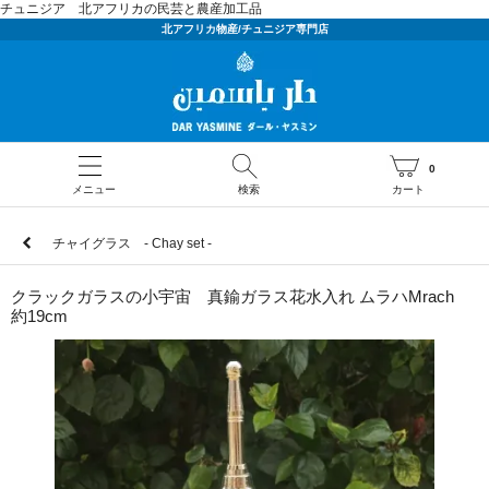
チュニジア 北アフリカの民芸と農産加工品
北アフリカ物産/チュニジア専門店
0
メニュー
検索
カート
チャイグラス - Chay set -
クラックガラスの小宇宙 真鍮ガラス花水入れ ムラハMrach
約19cm