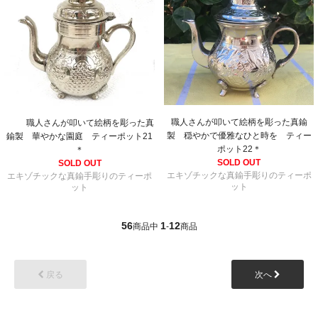
職人さんが叩いて絵柄を彫った真鍮
職人さんが叩いて絵柄を彫った真
製 穏やかで優雅なひと時を ティー
鍮製 華やかな園庭 ティーポット21
ポット22＊
＊
SOLD OUT
SOLD OUT
エキゾチックな真鍮手彫りのティーポ
エキゾチックな真鍮手彫りのティーポ
ット
ット
56
1
12
商品中
-
商品
戻る
次へ