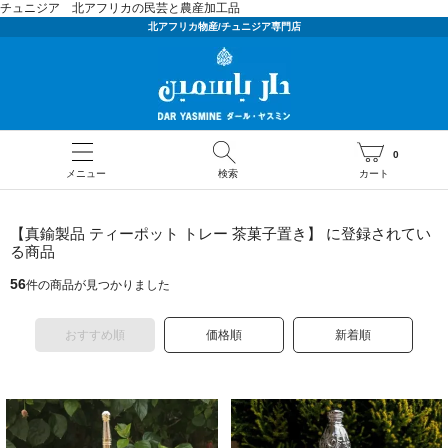
チュニジア 北アフリカの民芸と農産加工品
北アフリカ物産/チュニジア専門店
0
メニュー
検索
カート
【真鍮製品 ティーポット トレー 茶菓子置き】 に登録されてい
る商品
56
件の商品が見つかりました
おすすめ順
価格順
新着順