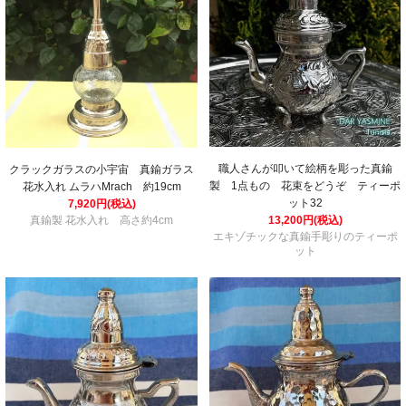
職人さんが叩いて絵柄を彫った真鍮
クラックガラスの小宇宙 真鍮ガラス
製 1点もの 花束をどうぞ ティーポ
花水入れ ムラハMrach 約19cm
ット32
7,920円(税込)
真鍮製 花水入れ 高さ約4cm
13,200円(税込)
エキゾチックな真鍮手彫りのティーポ
ット