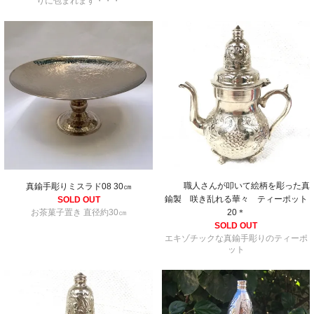
りに包まれます・・・
職人さんが叩いて絵柄を彫った真
真鍮手彫りミスラド08 30㎝
鍮製 咲き乱れる華々 ティーポット
SOLD OUT
お茶菓子置き 直径約30㎝
20＊
SOLD OUT
エキゾチックな真鍮手彫りのティーポ
ット