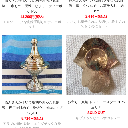
職人さんが叩いて絵柄を彫った真鍮
職人さんが叩いて絵柄を彫った真鍮
製 優しく包んで お菓子入れ 約
製 1点もの 優雅になびく ティーポ
8cm
ット36
2,640円(税込)
13,200円(税込)
小さなお菓子入れは大切な小物を入れ
エキゾチックな真鍮手彫りのティーポ
ておくのにも・・・
ット
お守り 真鍮 トレ・コースター01 ハ
職人さんが叩いて絵柄を彫った真鍮
ムサ＊
製 夜空を眺めて 香炉Mubkharaマブ
SOLD OUT
ハラ01
エキゾチックなハムサのトレー
5,720円(税込)
アラブの国の香炉 エキゾチックな香