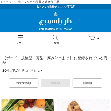
チュニジア 北アフリカの民芸と農産加工品
北アフリカ物産/チュニジア専門店
0
メニュー
検索
カート
【ボード 規格型 薄型 厚み2cmまで】 に登録されている商
品
20
件の商品が見つかりました
おすすめ順
価格順
新着順