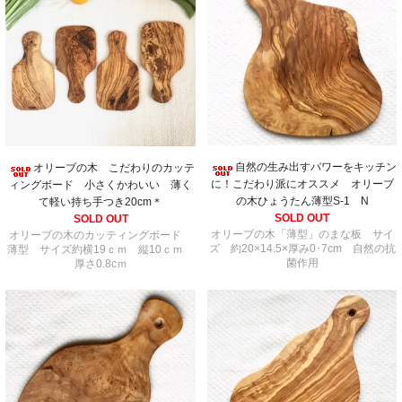
自然の生み出すパワーをキッチン
オリーブの木 こだわりのカッテ
に！こだわり派にオススメ オリーブ
ィングボード 小さくかわいい 薄く
の木ひょうたん薄型S-1 N
て軽い持ち手つき20cm＊
SOLD OUT
SOLD OUT
オリーブの木「薄型」のまな板 サイ
オリーブの木のカッティングボード
ズ 約20×14.5×厚み0･7cm 自然の抗
薄型 サイズ約横19ｃｍ 縦10ｃｍ
菌作用
厚さ0.8cｍ