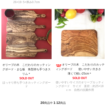
26×19･5×厚み0.7cm
オリーブの木 こだわりのカッテ
オリーブの木 こだわりのカッティン
ィングボード 使いやすい大きさ
グボード・まな板 角型持ち手つきス
薄くて軽い25cm＊
リム＊
SOLD OUT
SOLD OUT
使いやすいサイズのオリーブカッティ
ほっそり持ち手つきカッティングボー
ングボード サイズ 直径：約25×18
ド
ｃｍ 自然の抗菌作用
20
1
12
商品中
-
商品