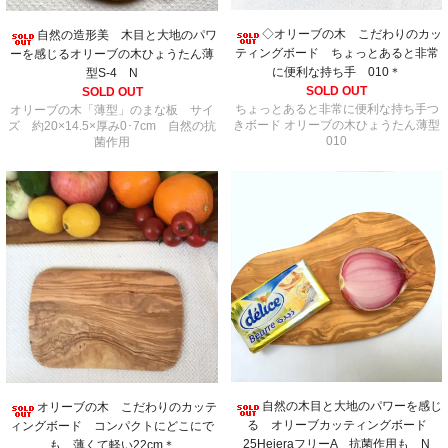
◇オリーブの木 こだわりのカッ
自然の造形美 木目と大地のパワ
ティングボード ちょっとあると非常
ーを感じるオリーブの木ひょうたん薄
に便利な持ち手 010＊
型S-4 N
SOLD OUT
SOLD OUT
ちょっとあると非常に便利な持ち手つ
オリーブの木「薄型」のまな板 サイ
きボード オリーブの木ひょうたん薄型
ズ 約20×14.5×厚み0･7cm 自然の抗
010
菌作用
自然の木目と大地のパワーを感じ
オリーブの木 こだわりのカッテ
る オリーブカッティングボード
ィングボード コンパクトにどこにで
25HejeraフリーA 抗菌作用も N
も 薄くて軽い22cm＊