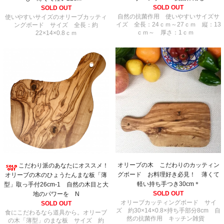
SOLD OUT
SOLD OUT
自然の抗菌作用 使いやすいサイズサ
使いやすいサイズのオリーブカッティ
イズ 全長：24ｃｍ～27ｃｍ 縦：13
ングボード サイズ 全長：約
ｃｍ～ 厚さ：1ｃｍ
22×14×0.8ｃｍ
オリーブの木 こだわりのカッティン
こだわり派のあなたにオススメ！
グボード お料理好き必見！ 薄くて
オリーブの木のひょうたんまな板「薄
軽い持ち手つき30cm＊
型」取っ手付26cm-1 自然の木目と大
SOLD OUT
地のパワーを N
オリーブカッティングボード サイ
SOLD OUT
ズ 約30×14×0.8×持ち手部分8cm 自
食にこだわるなら道具から。オリーブ
然の抗菌作用 キッチン雑貨
の木「薄型」のまな板 サイズ 約