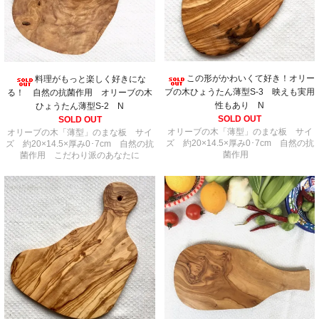
この形がかわいくて好き！オリー
料理がもっと楽しく好きにな
ブの木ひょうたん薄型S-3 映えも実用
る！ 自然の抗菌作用 オリーブの木
性もあり N
ひょうたん薄型S-2 N
SOLD OUT
SOLD OUT
オリーブの木「薄型」のまな板 サイ
オリーブの木「薄型」のまな板 サイ
ズ 約20×14.5×厚み0･7cm 自然の抗
ズ 約20×14.5×厚み0･7cm 自然の抗
菌作用
菌作用 こだわり派のあなたに